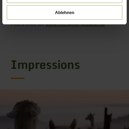
Tous les vendredis à 15h00, inscription
obligatoire.
Ablehnen
Plus d'infos sur
www.hocheifel-alpakas.de
Impressions