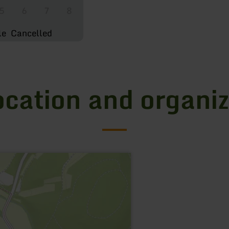
5
6
7
8
le
Cancelled
ocation and organiz