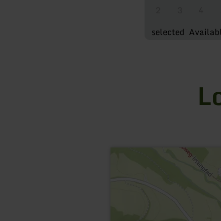
2
3
4
selected
Availab
L