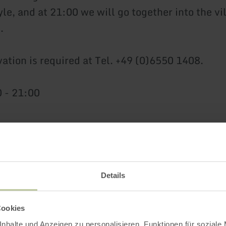
le, and at 21:00 we will go together into the vil
.
vation is required at Tel. +49 (0)6550 1408.
 - 21:00
Impressions
Details
Cookies
nhalte und Anzeigen zu personalisieren, Funktionen für soziale