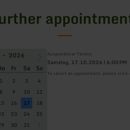
urther appointmen
Ausgewählter Termin:
Samstag, 17.10.2026 | 6:00 PM
Do
Fr
Sa
So
To select an appointment, please click 
1
2
3
4
8
9
10
11
15
16
17
18
22
23
24
25
29
30
31
1