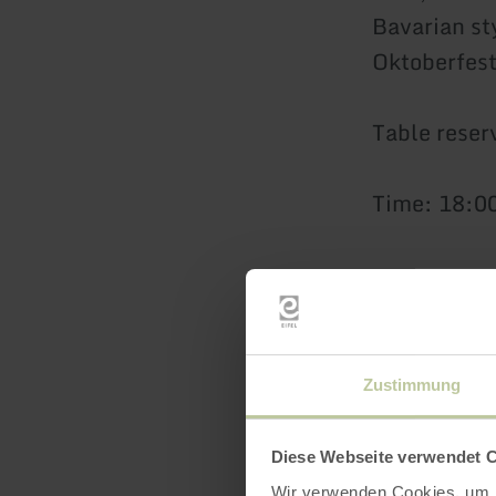
Bavarian sty
Oktoberfest
Table reser
Time: 18:00
Zustimmung
Diese Webseite verwendet 
Wir verwenden Cookies, um I