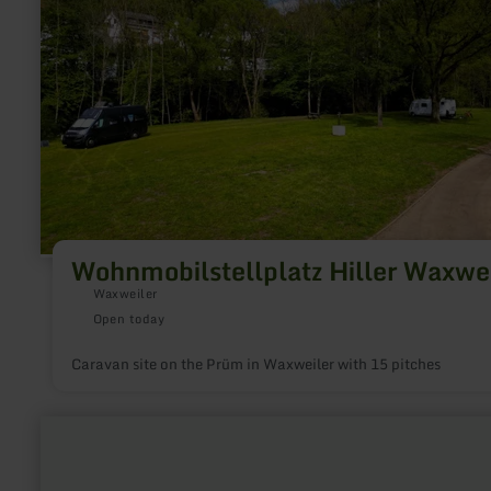
Wohnmobilstellplatz Hiller Waxwei
Waxweiler
Open today
Caravan site on the Prüm in Waxweiler with 15 pitches
learn
more
about:
Schoeller