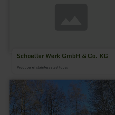
Werk
GmbH
&amp;
Co.
KG
Schoeller Werk GmbH & Co. KG
Producer of stainless steel tubes
learn
more
about:
Wohnmobilstellplätze
Campingplatz
Heilhauser
Mühle