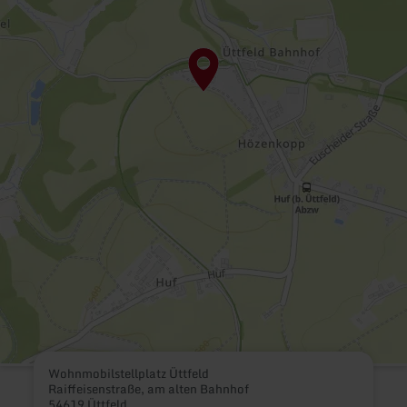
Wohnmobilstellplatz Üttfeld
Raiffeisenstraße, am alten Bahnhof
54619 Üttfeld