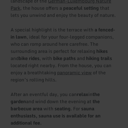
landscape of the
German-Luxembourg Nature
Park
, the house offers a
peaceful setting
that
lets you unwind and enjoy the beauty of nature.
A special highlight is the terrace with
a fenced-
in lawn
, ideal for your four-legged companions,
who can romp around here carefree. The
surrounding area is perfect for relaxing
hikes
and
bike rides
, with
bike paths
and
hiking trails
located right nearby. From the house, you can
enjoy a breathtaking
panoramic view
of the
region’s rolling hills.
After an eventful day, you can
relax
in
the
garden
and wind down the evening at
the
barbecue area
with
seating
. For
sauna
enthusiasts, sauna use is available for an
additional fee.