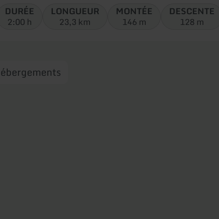
circuit:
DURÉE
LONGUEUR
MONTÉE
DESCENTE
2:00 h
23,3 km
146 m
128 m
ébergements