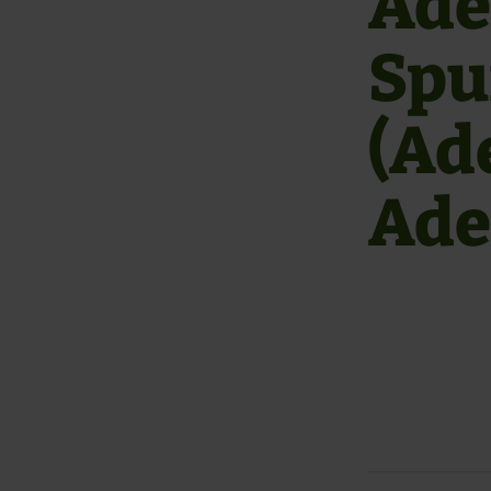
Ade
Spu
(Ad
Ade