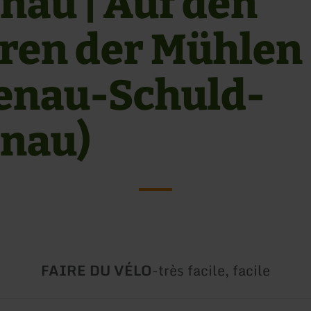
nau | Auf den
ren der Mühlen
enau-Schuld-
nau)
Type
Difficulté:
FAIRE DU VÉLO
-
très facile, facile
de