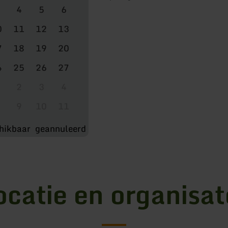
4
5
6
0
11
12
13
7
18
19
20
4
25
26
27
2
3
4
9
10
11
hikbaar
geannuleerd
ocatie en organisat