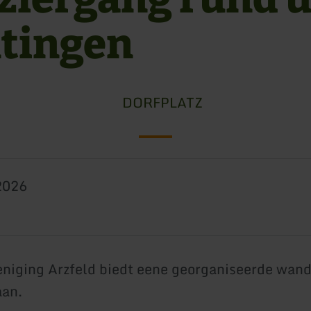
tingen
DORFPLATZ
2026
eniging Arzfeld biedt eene georganiseerde wand
aan.