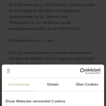
De Eifelvereniging, OG Daleiden-Dasburg biedt
op woensdag 02.09.2026 een begeleide
avondwandeling bij Dahnen aan.
Verzamelen is om 18:00 uur op de
wandelparkeerplaats op de Wehrbüsch.
Wandelafstand: 6 - 7 km
Stevige wandelschoenen worden aanbevolen.
Gasten van dichtbij en ver weg zijn zoals altijd
van harte welkom.
Wandelgids: Marianne Klerf, Tel- +49 (0)152
57880091
Zustimmung
Details
Über Cookies
Meer informatie:
www.eifelvereniging-daleiden-
dasburg.de
Diese Webseite verwendet Cookies