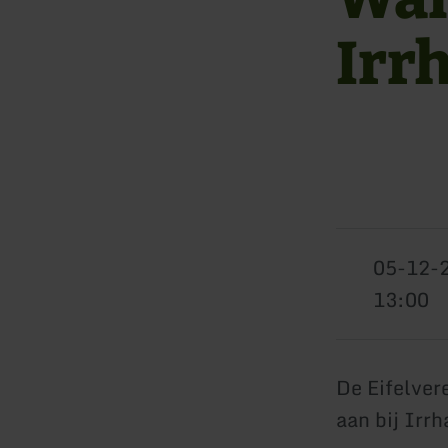
Irr
05-12-
13:00
De Eifelver
aan bij Irr