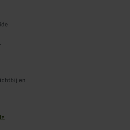
ide
.
chtbij en
de