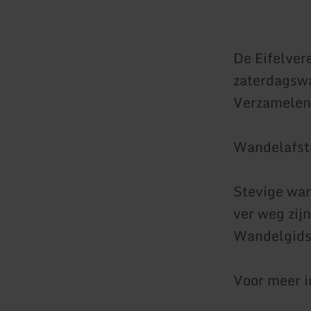
De Eifelver
zaterdagswa
Verzamelen 
Wandelafst
Stevige wan
ver weg zij
Wandelgids:
Voor meer 