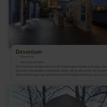
Devonium
Waxweiler
Vandaag gesloten
Dit museum vertelt een van de meest spannende verhalen van
evolutie: duizenden miljoenen jaren zijn er de aarde tot ongev
400 miljoen jaar een groene revolutie legde de basis van ons l
geweest. De planten verliet het water en veroverde het land.
meer
informatie
over:
Klöppelkrieg
-
Denkmal