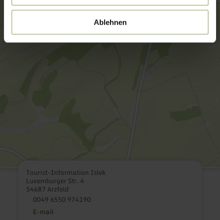
Ablehnen
Tourist-Information Islek
Luxemburger Str. 4
54687 Arzfeld
0049 6550 974190
E-mail