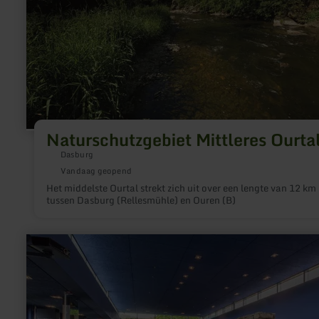
Naturschutzgebiet Mittleres Ourta
Dasburg
Vandaag geopend
Het middelste Ourtal strekt zich uit over een lengte van 12 km
tussen Dasburg (Rellesmühle) en Ouren (B)
meer
informatie
over:
Devonium