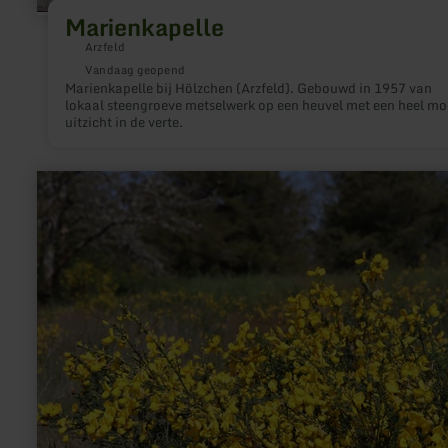
Marienkapelle
Arzfeld
Vandaag geopend
Marienkapelle bij Hölzchen (Arzfeld). Gebouwd in 1957 van
lokaal steengroeve metselwerk op een heuvel met een heel mo
uitzicht in de verte.
meer
informatie
over:
Naturschutzgebiet
Ginsterheiden