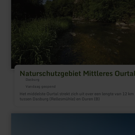
Naturschutzgebiet Mittleres Ourta
Dasburg
Vandaag geopend
Het middelste Ourtal strekt zich uit over een lengte van 12 km
tussen Dasburg (Rellesmühle) en Ouren (B)
meer
informatie
over:
Mariensäule
Waxweiler