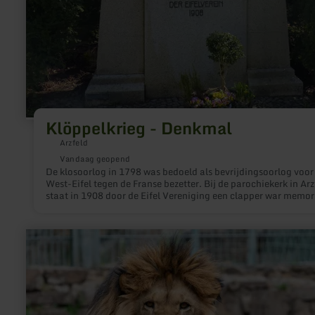
Klöppelkrieg - Denkmal
Arzfeld
Vandaag geopend
De klosoorlog in 1798 was bedoeld als bevrijdingsoorlog voor
West-Eifel tegen de Franse bezetter. Bij de parochiekerk in Arz
staat in 1908 door de Eifel Vereniging een clapper war memori
meer
informatie
over:
Eifel-
Zoo