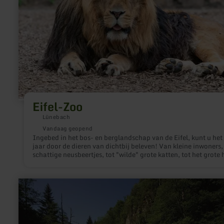
Eifel-Zoo
Lünebach
Vandaag geopend
Ingebed in het bos- en berglandschap van de Eifel, kunt u het
jaar door de dieren van dichtbij beleven! Van kleine inwoners, zoals
schattige neusbeertjes, tot "wilde" grote katten, tot het grote h
bezoekers kunnen dieren op ooghoogte observeren. Ongeveer
diersoorten op het noordelijk halfrond en Australië, d.w.z. in t
ca. 400 dieren, leven op 30 hectare in de Eifelzoo.
meer
informatie
over:
Naturschutzgebiet
Mittleres
Ourtal