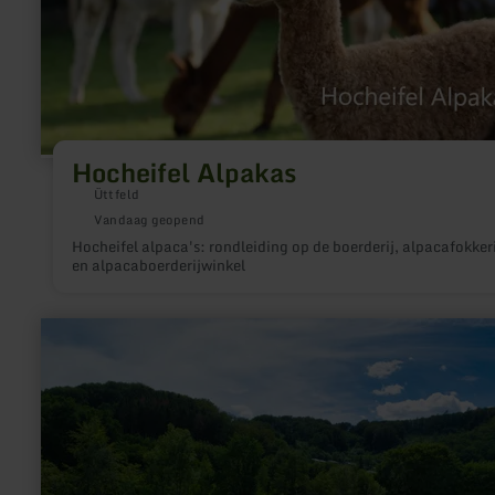
Hocheifel Alpakas
Üttfeld
Vandaag geopend
Hocheifel alpaca's: rondleiding op de boerderij, alpacafokkeri
en alpacaboerderijwinkel
meer
informatie
over:
Freibad
Waxweiler