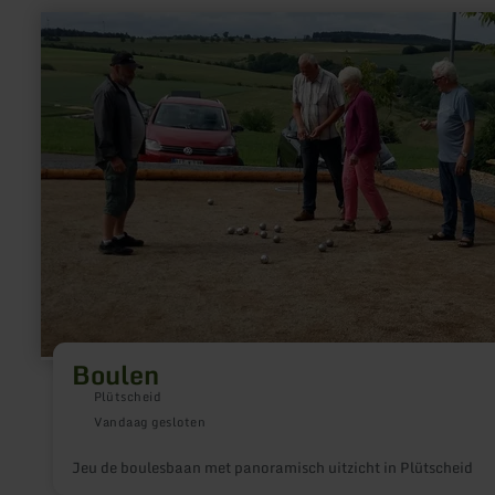
meer
informatie
over:
Boulen
Boulen
Plütscheid
Vandaag gesloten
Jeu de boulesbaan met panoramisch uitzicht in Plütscheid