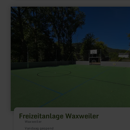
meer
informatie
over:
Freizeitanlage
Waxweiler
Freizeitanlage Waxweiler
Waxweiler
Vandaag geopend