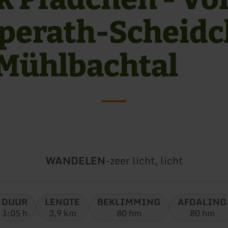
perath-Scheid
 Mühlbachtal
Soort
Moeilijkheidsgraad:
WANDELEN
-
zeer licht, licht
tour:
DUUR
LENGTE
BEKLIMMING
AFDALING
1:05 h
3,9 km
80 hm
80 hm