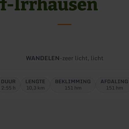
ff-Irrhausen
Soort
Moeilijkheidsgraad:
WANDELEN
-
zeer licht, licht
tour:
DUUR
LENGTE
BEKLIMMING
AFDALING
2:55 h
10,3 km
151 hm
151 hm