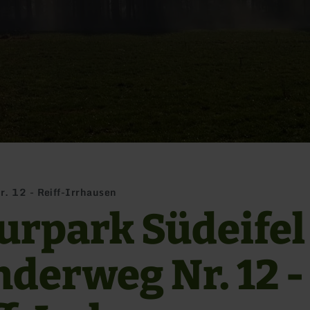
. 12 - Reiff-Irrhausen
urpark Südeifel
derweg Nr. 12 -