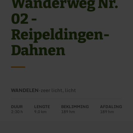
Wanderweg Nr.
02 -
Reipeldingen-
Dahnen
Soort
Moeilijkheidsgraad:
WANDELEN
-
zeer licht, licht
tour:
DUUR
LENGTE
BEKLIMMING
AFDALING
2:30 h
9,0 km
189 hm
189 hm