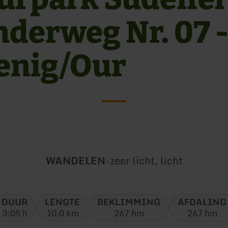
derweg Nr. 07 
enig/Our
Soort
Moeilijkheidsgraad:
WANDELEN
-
zeer licht, licht
tour:
DUUR
LENGTE
BEKLIMMING
AFDALING
3:05 h
10,0 km
267 hm
267 hm