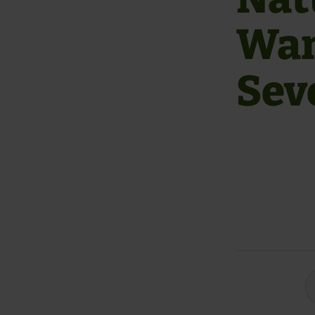
Wan
Sev