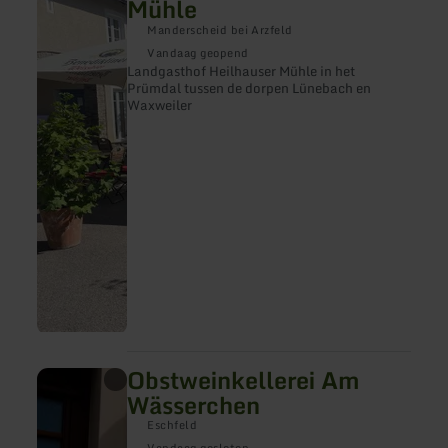
Mühle
over:
Landgasthof
Manderscheid bei Arzfeld
Heilhauser
Vandaag geopend
Mühle
Landgasthof Heilhauser Mühle in het
Prümdal tussen de dorpen Lünebach en
Waxweiler
Obstweinkellerei Am
meer
informatie
Wässerchen
over:
Obstweinkellerei
Eschfeld
Am