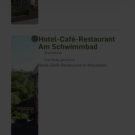
Hotel-Café-Restaurant
meer
informatie
Am Schwimmbad
over:
Hotel-
Waxweiler
Café-
Vandaag geopend
Restaurant
Hotel-Café-Restaurant in Waxweiler
Am
Schwimmbad