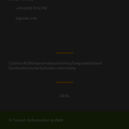
+49 6550 974190
ti@islek.info
Facebook
Instagram
Colofon
AGB
Gegevensbescherming
Toegankelijkheid
Contactformulier
Subsidie-informatie
DE
NL
© Tourist-Information Arzfeld