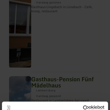
Gasthaus
Vandaag gesloten
Lingebech
Gasthaus Lingebech in Lünebach - Café,
kroeg, restaurant
Gasthaus-Pension Fünf
meer
informatie
Mädelhaus
over:
Gasthaus-
Lambertsberg
Pension
Vandaag geopend
Fünf
Restaurant in Lambertsberg dat naast
Mädelhaus
rustieke of landelijke gerechten ook
specialiteiten op maat aanbiedt als feestelijk