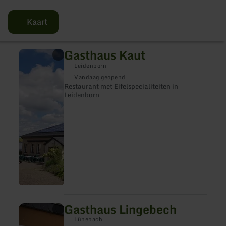
Kaart
Gasthaus Kaut
meer
informatie
Leidenborn
over:
Gasthaus
Vandaag geopend
Kaut
Restaurant met Eifelspecialiteiten in
Leidenborn
Gasthaus Lingebech
meer
informatie
Lünebach
over: