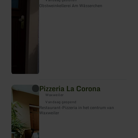
Vandaag gesloten
Wässerchen
Obstweinkellerei Am Wässerchen
Pizzeria La Corona
meer
informatie
Waxweiler
over:
Pizzeria
Vandaag geopend
La
Restaurant-Pizzeria in het centrum van
Corona
Waxweiler