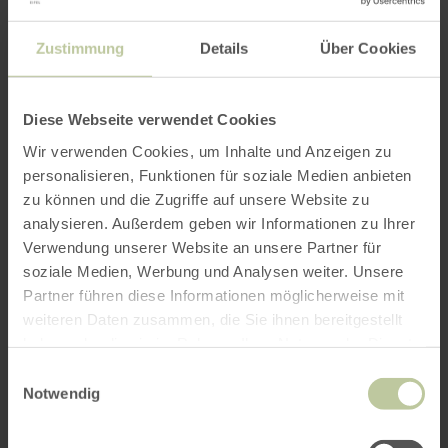
menu of buffet.
Zustimmung
Details
Über Cookies
Diese Webseite verwendet Cookies
Wir verwenden Cookies, um Inhalte und Anzeigen zu
personalisieren, Funktionen für soziale Medien anbieten
zu können und die Zugriffe auf unsere Website zu
analysieren. Außerdem geben wir Informationen zu Ihrer
Verwendung unserer Website an unsere Partner für
soziale Medien, Werbung und Analysen weiter. Unsere
Partner führen diese Informationen möglicherweise mit
weiteren Daten zusammen, die Sie ihnen bereitgestellt
haben oder die sie im Rahmen Ihrer Nutzung der Dienste
Gasthaus-Pension
meer
gesammelt haben.
Einwilligungsauswahl
informatie
Islekhöhe
Notwendig
over:
Gasthaus-
Krautscheid
Pension
Vandaag geopend
Islekhöhe