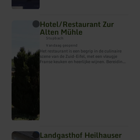
Hotel/Restaurant Zur
meer
informatie
Alten Mühle
over:
Hotel/Restaurant
Stupbach
Zur
Vandaag geopend
Alten
Het restaurant is een begrip in de culinaire
Mühle
scene van de Zuid-Eifel, met een vleugje
Franse keuken en heerlijke wijnen. Bereiding
van de gerechten alleen van de beste en verse
marktproducten. Rundvlees, varkensvlees en
kalfsvlees komen van boerderijen in de Eifel.
Verse forel uit het Ourtal en wild uit lokale
bossen.
Landgasthof Heilhauser
meer
informatie