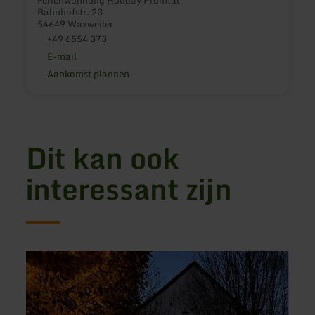
Bahnhofstr. 23
54649 Waxweiler
+49 6554 373
E-mail
Aankomst plannen
Dit kan ook
interessant zijn
meer
meer
informatie
inform
over:
over:
Altes
Ferie
Pfarrhaus
Schmi
Ringhuscheid