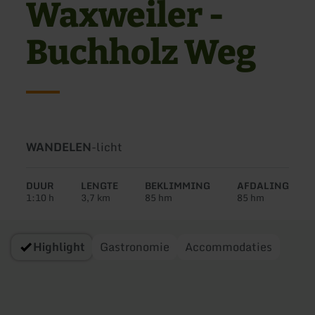
Waxweiler -
Buchholz Weg
Soort
Moeilijkheidsgraad:
WANDELEN
-
licht
tour:
DUUR
LENGTE
BEKLIMMING
AFDALING
1:10 h
3,7 km
85 hm
85 hm
Highlight
Gastronomie
Accommodaties