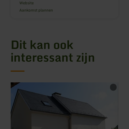
Website
Aankomst plannen
Dit kan ook
interessant zijn
meer
meer
informatie
inform
over:
over:
Hetzgeshof
Berme