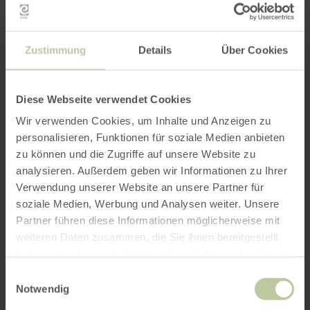
Der Eifelverein OG Waxweiler lädt zu
Zustimmung
Details
Über Cookies
einer Feierabendwanderung in Waxweiler ein.
Diese Webseite verwendet Cookies
Wanderstrecke: ca. 6 - 7 km
Treffpunkt: 18.00 Uhr beim Dechant-Faber-
Wir verwenden Cookies, um Inhalte und Anzeigen zu
Haus
personalisieren, Funktionen für soziale Medien anbieten
Wanderführerin: Rita Brandenburg, Tel. +49
zu können und die Zugriffe auf unsere Website zu
(0)6554 420
analysieren. Außerdem geben wir Informationen zu Ihrer
Verwendung unserer Website an unsere Partner für
soziale Medien, Werbung und Analysen weiter. Unsere
Impressionen
Partner führen diese Informationen möglicherweise mit
weiteren Daten zusammen, die Sie ihnen bereitgestellt
haben oder die sie im Rahmen Ihrer Nutzung der Dienste
gesammelt haben.
Einwilligungsauswahl
Notwendig