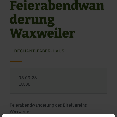
Feierabendwan
derung
Waxweiler
DECHANT-FABER-HAUS
03.09.26
18:00
Feierabendwanderung des Eifelvereins
Waxweiler