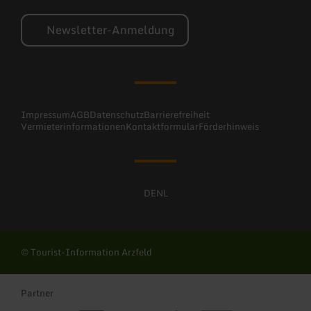
Newsletter-Anmeldung
Impressum
AGB
Datenschutz
Barrierefreiheit
Vermieterinformationen
Kontaktformular
Förderhinweis
DE
NL
© Tourist-Information Arzfeld
Partner