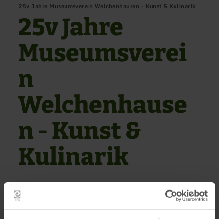
25v Jahre Museumsverein Welchenhausen - Kunst & Kulinarik
25v Jahre
Museumsverei
n
Welchenhause
n - Kunst &
Kulinarik
MUSEUM IN DER WARTEHALLE