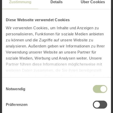
Zustimmung
Details
Über Cookies
17.07.27
10:00
Diese Webseite verwendet Cookies
Wir verwenden Cookies, um Inhalte und Anzeigen zu
personalisieren, Funktionen für soziale Medien anbieten
Kunst und Kulinarik rund um die wArtehalle
zu können und die Zugriffe auf unsere Website zu
Welchenhausen
analysieren. Außerdem geben wir Informationen zu Ihrer
Verwendung unserer Website an unsere Partner für
soziale Medien, Werbung und Analysen weiter. Unsere
Partner führen diese Informationen möglicherweise mit
Feierlichkeiten anlässlich des 25-jährigen
weiteren Daten zusammen, die Sie ihnen bereitgestellt
Jubiläums des Museumsvereins wArtehalle
haben oder die sie im Rahmen Ihrer Nutzung der Dienste
Welchenhausen.
gesammelt haben.
Einwilligungsauswahl
Notwendig
Weitere Infos folgen!
Präferenzen