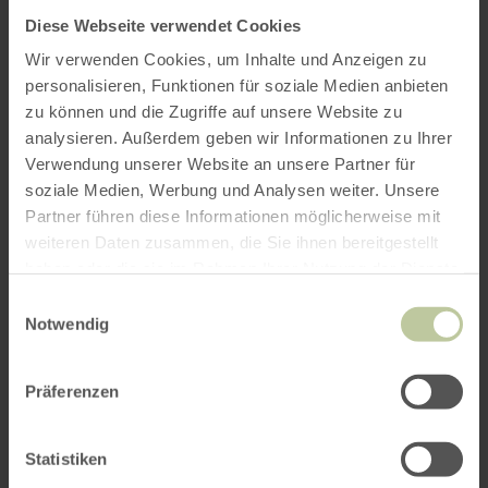
Gäste aus Nah und Fern sind wie immer herzlich
Diese Webseite verwendet Cookies
willkommen.
Wir verwenden Cookies, um Inhalte und Anzeigen zu
Wanderführerin: Elke Munkler, Tel. +49 (151)
personalisieren, Funktionen für soziale Medien anbieten
63410344
zu können und die Zugriffe auf unsere Website zu
analysieren. Außerdem geben wir Informationen zu Ihrer
Weitere Infos unter:
www.eifelverein-daleiden-
Verwendung unserer Website an unsere Partner für
dasburg.de
soziale Medien, Werbung und Analysen weiter. Unsere
Partner führen diese Informationen möglicherweise mit
weiteren Daten zusammen, die Sie ihnen bereitgestellt
haben oder die sie im Rahmen Ihrer Nutzung der Dienste
gesammelt haben.
Einwilligungsauswahl
Notwendig
Präferenzen
Statistiken