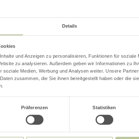
Newsletter
Details
t dem Eifel-Newsletter bekommst du regelmäßig
igkeiten zum Wandern und zu Radtouren in der Eifel, zu
Cookies
laubsangeboten und Sehenswürdigkeiten.
nhalte und Anzeigen zu personalisieren, Funktionen für soziale
Website zu analysieren. Außerdem geben wir Informationen zu I
r soziale Medien, Werbung und Analysen weiter. Unsere Partner
Newsletter-Anmeldung
 Daten zusammen, die Sie ihnen bereitgestellt haben oder die s
n.
Präferenzen
Statistiken