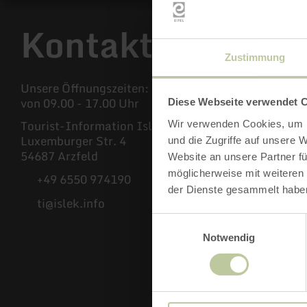
Kontakt
Zustimmung
Unsere Öffnungszeiten: Montag - Freitag
Mi
von 09.00 - 17.00 Uhr
Neu
Diese Webseite verwendet 
Ur
Tourist-Information Islek
Wir verwenden Cookies, um I
Luxemburger Str. 4
und die Zugriffe auf unsere 
54687 Arzfeld
Website an unsere Partner fü
möglicherweise mit weiteren
+49 6550 974190
der Dienste gesammelt habe
ti@islek.info
Einwilligungsauswahl
Notwendig
Facebook
Instagram