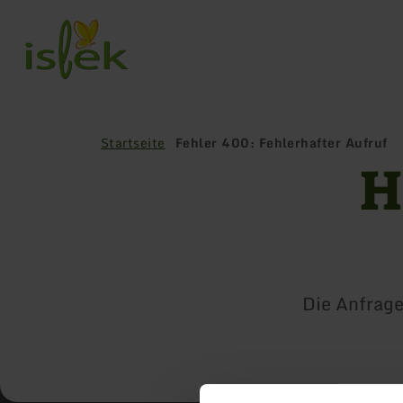
Zurück
zur
Startseite
Startseite
Fehler 400: Fehlerhafter Aufruf
H
Die Anfrage