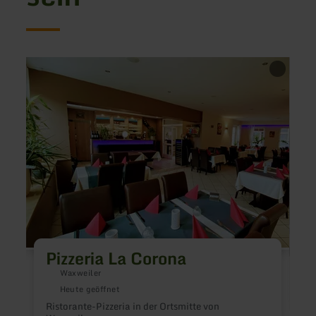
mehr
mehr
erfahren
erfah
zu:
zu:
Pizzeria
Landg
La
Heilh
Corona
Mühl
Pizzeria La Corona
Waxweiler
Heute geöffnet
Ristorante-Pizzeria in der Ortsmitte von