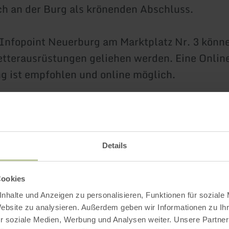
ch an der Burg als krönenden Abschluss.
Infopoint Neuerburg am Marktplatz Nr. 3 könn
etterausrüstungen geliehen werden. Eine Onlin
g ist empfohlen und online möglich.
fos:
www.klettersteig-neuerburg.de
Details
Weitere Infos
Cookies
nhalte und Anzeigen zu personalisieren, Funktionen für soziale
Website zu analysieren. Außerdem geben wir Informationen zu I
r soziale Medien, Werbung und Analysen weiter. Unsere Partner