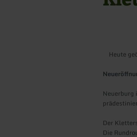
Heute geö
Neueröffnu
Neuerburg i
prädestinier
Der Kletter
Die Rundro