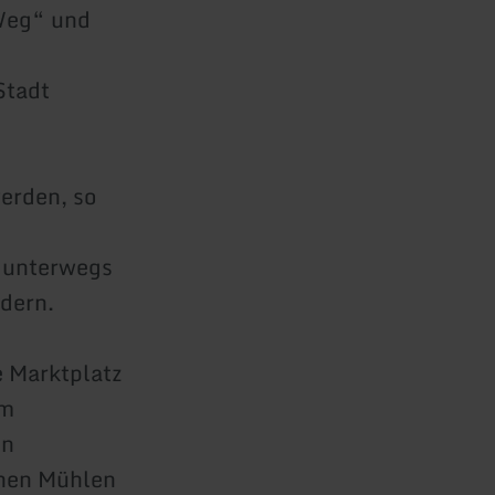
Weg“ und
Stadt
erden, so
e unterwegs
ndern.
e Marktplatz
am
en
chen Mühlen