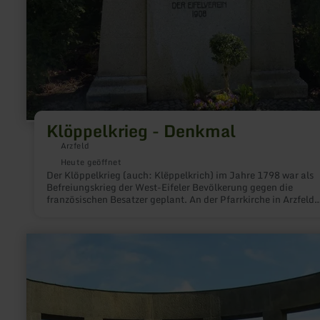
Klöppelkrieg - Denkmal
Arzfeld
Heute geöffnet
Der Klöppelkrieg (auch: Klëppelkrich) im Jahre 1798 war als
Befreiungskrieg der West-Eifeler Bevölkerung gegen die
französischen Besatzer geplant. An der Pfarrkirche in Arzfeld
befindet sich zur Erinnerung ein vom Eifelverein 1908 errichte
Klöppelkriegerdenkmal.
mehr
erfahren
zu:
Ehrenfriedhof