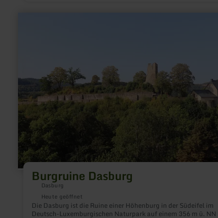
umliegenden Länder in wechselnden Ausstellungen.
mehr
erfahren
zu:
Burgruine
Dasburg
Burgruine Dasburg
Dasburg
Heute geöffnet
Die Dasburg ist die Ruine einer Höhenburg in der Südeifel im
Deutsch-Luxemburgischen Naturpark auf einem 356 m ü. NN