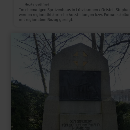
Heute geöffnet
Im ehemaligen Spritzenhaus in Lützkampen / Ortsteil Stupba
werden regionalhistorische Ausstellungen bzw. Fotoausstellu
mit regionalem Bezug gezeigt.
mehr
erfahren
zu:
Klöppelkrieg
-
Denkmal