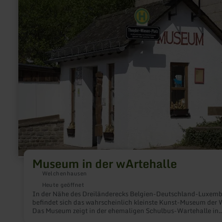
in
der
wArtehalle
Museum in der wArtehalle
Welchenhausen
Heute geöffnet
In der Nähe des Dreiländerecks Belgien-Deutschland-Luxem
befindet sich das wahrscheinlich kleinste Kunst-Museum der W
Das Museum zeigt in der ehemaligen Schulbus-Wartehalle in
Welchenhausen die Werke von Künstlerinnen und Künstlern d