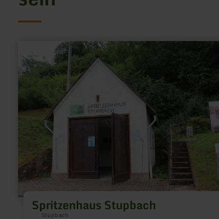
mehr
erfahren
zu:
Spritzenhaus
Stupbach
Spritzenhaus Stupbach
Stupbach