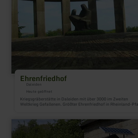
Ehrenfriedhof
Daleiden
Heute geöffnet
Kriegsgräberstätte in Daleiden mit über 3000 im Zweiten
Weltkrieg Gefallenen. Größter Ehrenfriedhof in Rheinland-Pfa
mehr
erfahren
zu:
Museum