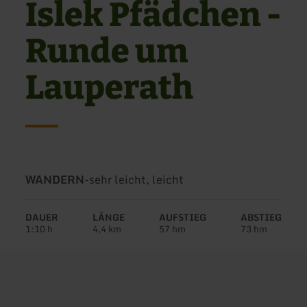
Islek Pfädchen -
Runde um
Lauperath
Art
Schwierigkeit:
WANDERN
-
sehr leicht, leicht
der
Tour:
DAUER
LÄNGE
AUFSTIEG
ABSTIEG
1:10 h
4,4 km
57 hm
73 hm