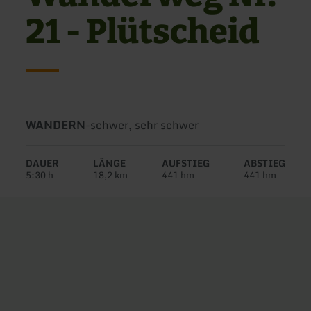
21 - Plütscheid
Art
Schwierigkeit:
WANDERN
-
schwer, sehr schwer
der
Tour:
DAUER
LÄNGE
AUFSTIEG
ABSTIEG
5:30 h
18,2 km
441 hm
441 hm