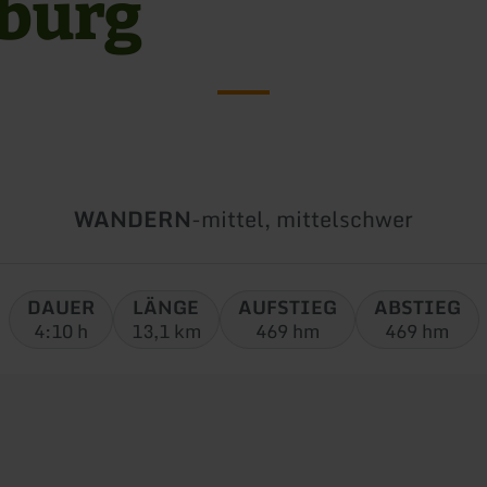
burg
Art
Schwierigkeit:
WANDERN
-
mittel, mittelschwer
der
Tour:
DAUER
LÄNGE
AUFSTIEG
ABSTIEG
4:10 h
13,1 km
469 hm
469 hm