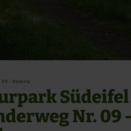
 09 - Dasburg
urpark Südeifel
derweg Nr. 09 