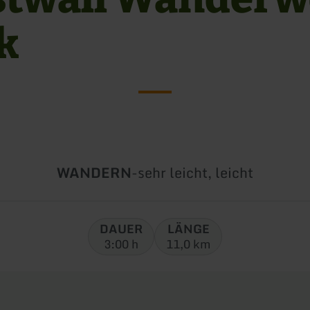
k
Art
Schwierigkeit:
WANDERN
-
sehr leicht, leicht
der
Tour:
DAUER
LÄNGE
3:00 h
11,0 km