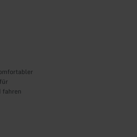
omfortabler
für
d fahren