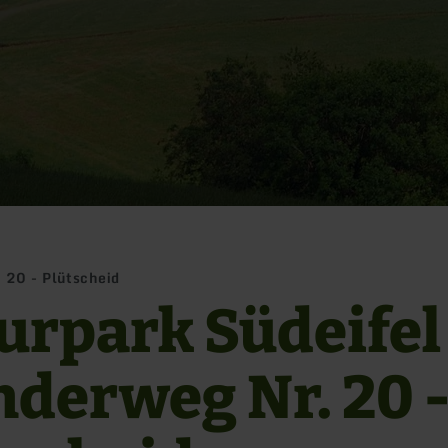
 20 - Plütscheid
urpark Südeifel
derweg Nr. 20 