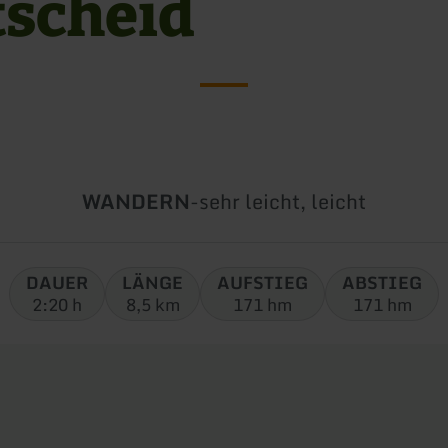
tscheid
Art
Schwierigkeit:
WANDERN
-
sehr leicht, leicht
der
Tour:
DAUER
LÄNGE
AUFSTIEG
ABSTIEG
2:20 h
8,5 km
171 hm
171 hm