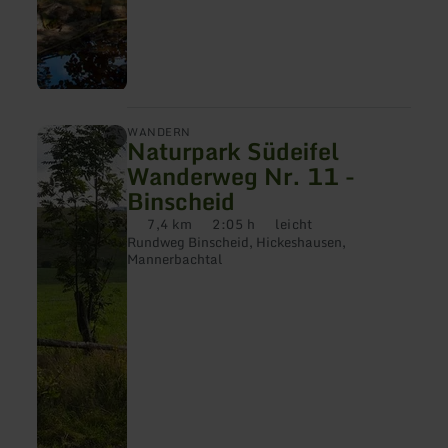
mehr
WANDERN
Naturpark Südeifel
erfahren
zu:
Wanderweg Nr. 11 -
Naturpark
Binscheid
Südeifel
Wanderweg
7,4 km
2:05 h
leicht
Nr.
Distanz:
Dauer:
Anforderung:
Rundweg Binscheid, Hickeshausen,
11
Mannerbachtal
-
Binscheid