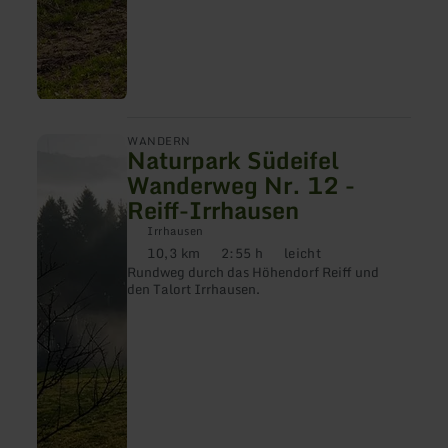
mehr
WANDERN
Naturpark Südeifel
erfahren
zu:
Wanderweg Nr. 12 -
Naturpark
Reiff-Irrhausen
Südeifel
Wanderweg
Irrhausen
Nr.
10,3 km
2:55 h
leicht
12
Distanz:
Dauer:
Anforderung:
-
Rundweg durch das Höhendorf Reiff und
Reiff-
den Talort Irrhausen.
Irrhausen