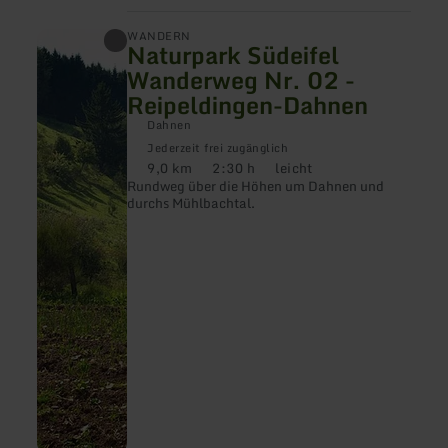
mehr
WANDERN
Naturpark Südeifel
erfahren
zu:
Wanderweg Nr. 02 -
Naturpark
Reipeldingen-Dahnen
Südeifel
Wanderweg
Dahnen
Nr.
02
Jederzeit frei zugänglich
-
9,0 km
2:30 h
leicht
Distanz:
Dauer:
Anforderung:
Reipeldingen-
Rundweg über die Höhen um Dahnen und
Dahnen
durchs Mühlbachtal.