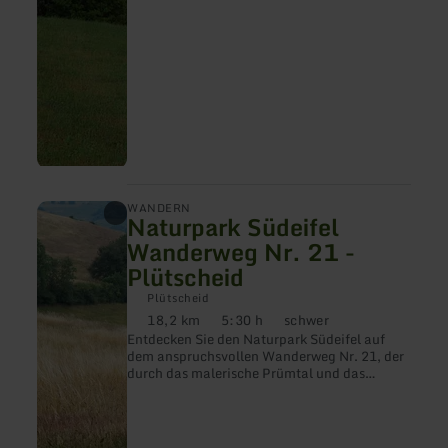
mehr
WANDERN
Naturpark Südeifel
erfahren
zu:
Wanderweg Nr. 21 -
Naturpark
Plütscheid
Südeifel
Wanderweg
Plütscheid
Nr.
18,2 km
5:30 h
schwer
21
Distanz:
Dauer:
Anforderung:
-
Entdecken Sie den Naturpark Südeifel auf
Plütscheid
dem anspruchsvollen Wanderweg Nr. 21, der
durch das malerische Prümtal und das
verlassene Dorf Staudenhof führt.