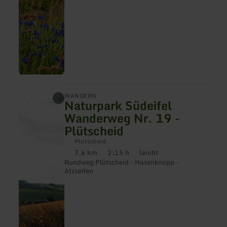
mehr
WANDERN
Naturpark Südeifel
erfahren
zu:
Wanderweg Nr. 19 -
Naturpark
Plütscheid
Südeifel
Wanderweg
Plütscheid
Nr.
7,6 km
2:15 h
leicht
19
Distanz:
Dauer:
Anforderung:
-
Rundweg Plütscheid - Hasenknopp -
Plütscheid
Atzseifen