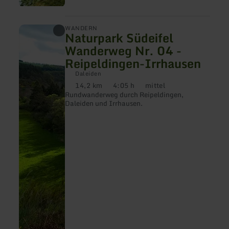
mehr
WANDERN
Naturpark Südeifel
erfahren
zu:
Wanderweg Nr. 04 -
Naturpark
Reipeldingen-Irrhausen
Südeifel
Wanderweg
Daleiden
Nr.
14,2 km
4:05 h
mittel
04
Distanz:
Dauer:
Anforderung:
-
Rundwanderweg durch Reipeldingen,
Reipeldingen-
Daleiden und Irrhausen.
Irrhausen