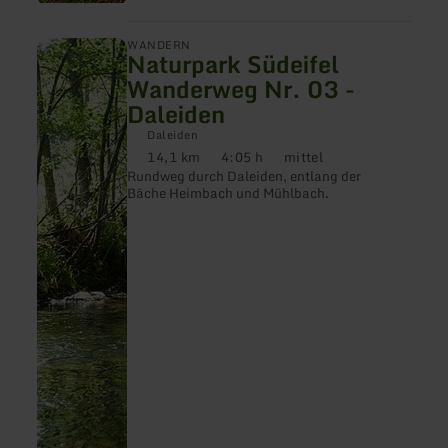
mehr
WANDERN
Naturpark Südeifel
erfahren
zu:
Wanderweg Nr. 03 -
Naturpark
Daleiden
Südeifel
Wanderweg
Daleiden
Nr.
14,1 km
4:05 h
mittel
03
Distanz:
Dauer:
Anforderung:
-
Rundweg durch Daleiden, entlang der
Daleiden
Bäche Heimbach und Mühlbach.