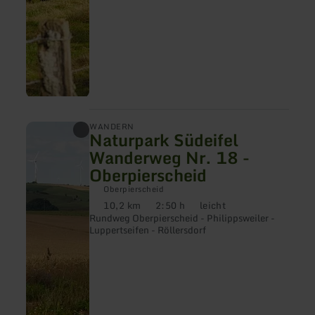
mehr
WANDERN
Naturpark Südeifel
erfahren
zu:
Wanderweg Nr. 18 -
Naturpark
Oberpierscheid
Südeifel
Wanderweg
Oberpierscheid
Nr.
10,2 km
2:50 h
leicht
18
Distanz:
Dauer:
Anforderung:
-
Rundweg Oberpierscheid - Philippsweiler -
Oberpierscheid
Luppertseifen - Röllersdorf