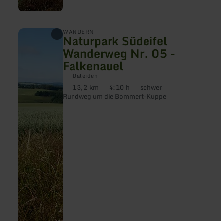
mehr
WANDERN
Naturpark Südeifel
erfahren
zu:
Wanderweg Nr. 05 -
Naturpark
Falkenauel
Südeifel
Wanderweg
Daleiden
Nr.
13,2 km
4:10 h
schwer
05
Distanz:
Dauer:
Anforderung:
-
Rundweg um die Bommert-Kuppe
Falkenauel