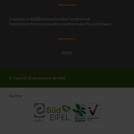
Impressum
AGB
Datenschutz
Barrierefreiheit
Vermieterinformationen
Kontaktformular
Förderhinweis
DE
NL
© Tourist-Information Arzfeld
Partner
Eifel Tourismus
Südeifel
ZV Naturpark Südeifel
Reisen für Alle