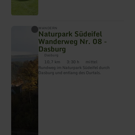
mehr
WANDERN
Naturpark Südeifel
erfahren
zu:
Wanderweg Nr. 08 -
Naturpark
Dasburg
Südeifel
Wanderweg
Dasburg
Nr.
10,7 km
3:30 h
mittel
08
Distanz:
Dauer:
Anforderung:
-
Rundweg im Naturpark Südeifel durch
Dasburg
Dasburg und entlang des Ourtals.