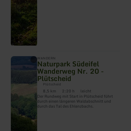
mehr
WANDERN
Naturpark Südeifel
erfahren
zu:
Wanderweg Nr. 20 -
Naturpark
Plütscheid
Südeifel
Wanderweg
Plütscheid
Nr.
8,5 km
2:20 h
leicht
20
Distanz:
Dauer:
Anforderung:
-
Der Rundweg mit Start in Plütscheid führt
Plütscheid
durch einen längeren Waldabschnitt und
durch das Tal des Ehlenzbachs.