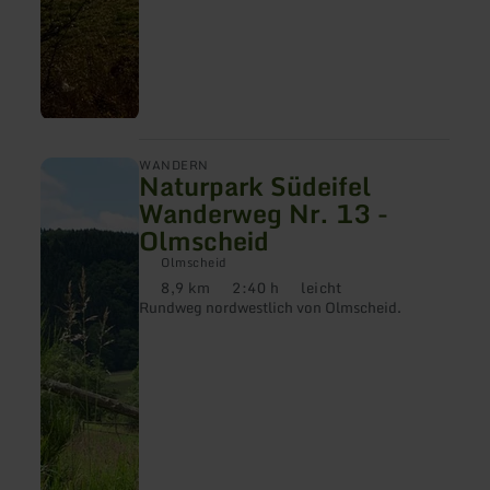
mehr
WANDERN
Naturpark Südeifel
erfahren
zu:
Wanderweg Nr. 13 -
Naturpark
Olmscheid
Südeifel
Wanderweg
Olmscheid
Nr.
8,9 km
2:40 h
leicht
13
Distanz:
Dauer:
Anforderung:
-
Rundweg nordwestlich von Olmscheid.
Olmscheid