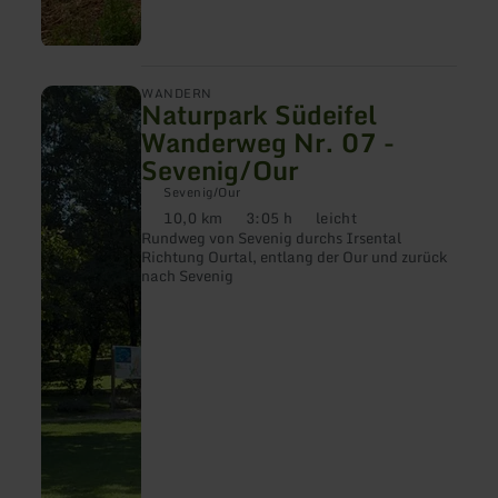
mehr
WANDERN
Naturpark Südeifel
erfahren
zu:
Wanderweg Nr. 07 -
Naturpark
Sevenig/Our
Südeifel
Wanderweg
Sevenig/Our
Nr.
10,0 km
3:05 h
leicht
07
Distanz:
Dauer:
Anforderung:
-
Rundweg von Sevenig durchs Irsental
Sevenig/Our
Richtung Ourtal, entlang der Our und zurück
nach Sevenig