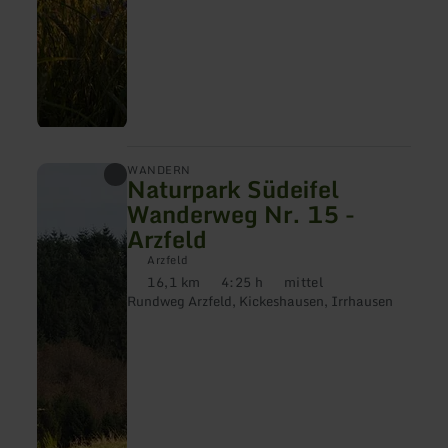
mehr
WANDERN
Naturpark Südeifel
erfahren
zu:
Wanderweg Nr. 15 -
Naturpark
Arzfeld
Südeifel
Wanderweg
Arzfeld
Nr.
16,1 km
4:25 h
mittel
15
Distanz:
Dauer:
Anforderung:
-
Rundweg Arzfeld, Kickeshausen, Irrhausen
Arzfeld