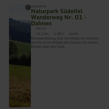
mehr
WANDERN
Naturpark Südeifel
erfahren
zu:
Wanderweg Nr. 01 -
Naturpark
Dahnen
Südeifel
Wanderweg
Dahnen
Nr.
13,5 km
4:00 h
leicht
01
Distanz:
Dauer:
Anforderung:
-
Rundwanderung über die Höhen von Dahnen
Dahnen
und durch die Wälder des Ourtals mit weiten
Blicken über den Islek.