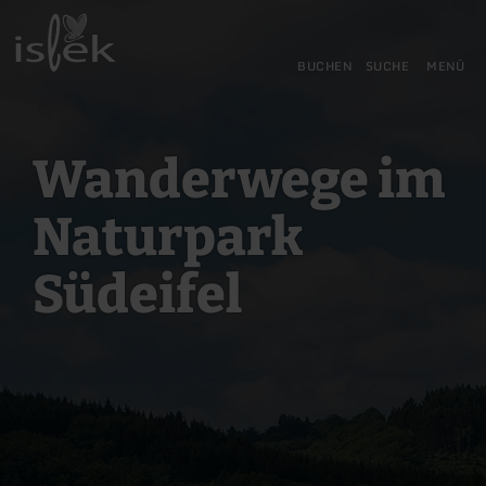
Zurück
Zum Hauptinhalt springen
Zur Suche springen
Zur Hauptnavigation springe
Zum Footer springen
zur
Startseite
BUCHEN
SUCHE
MENÜ
Wanderwege im
Naturpark
Südeifel