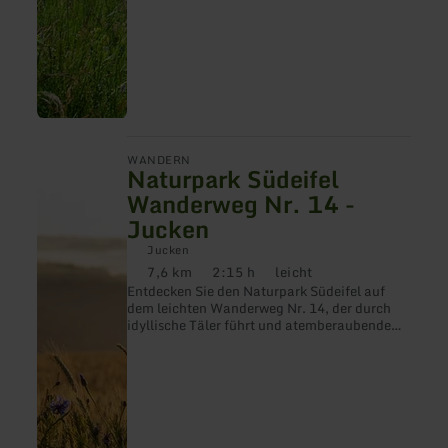
mehr
WANDERN
Naturpark Südeifel
erfahren
zu:
Wanderweg Nr. 14 -
Naturpark
Jucken
Südeifel
Wanderweg
Jucken
Nr.
7,6 km
2:15 h
leicht
14
Distanz:
Dauer:
Anforderung:
-
Entdecken Sie den Naturpark Südeifel auf
Jucken
dem leichten Wanderweg Nr. 14, der durch
idyllische Täler führt und atemberaubende
Panoramablicke bietet.