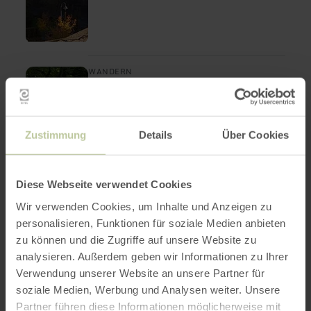
mehr
WANDERN
Naturpark Südeifel
erfahren
zu:
Wanderweg Nr. 09 -
Naturpark
Dasburg
Südeifel
Wanderweg
Dasburg
Zustimmung
Details
Über Cookies
Nr.
13,1 km
4:10 h
mittel
09
Distanz:
Dauer:
Anforderung:
-
Rundweg um Dasburg
Dasburg
Diese Webseite verwendet Cookies
Wir verwenden Cookies, um Inhalte und Anzeigen zu
personalisieren, Funktionen für soziale Medien anbieten
zu können und die Zugriffe auf unsere Website zu
analysieren. Außerdem geben wir Informationen zu Ihrer
Verwendung unserer Website an unsere Partner für
soziale Medien, Werbung und Analysen weiter. Unsere
Partner führen diese Informationen möglicherweise mit