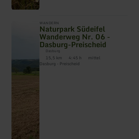
mehr
WANDERN
Naturpark Südeifel
erfahren
zu:
Wanderweg Nr. 06 -
Naturpark
Dasburg-Preischeid
Südeifel
Wanderweg
Dasburg
Nr.
15,5 km
4:45 h
mittel
06
Distanz:
Dauer:
Anforderung:
-
Dasburg - Preischeid
Dasburg-
Preischeid